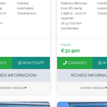
olio -
Cambio
Elettrica/Benzina -
Camb
mp
Automatico
Euro 6D-temp
Autom
04 CV
Trazione 4x4
1.498 cc , 204 CV
Trazio
(150KW)
km
28 g CO2/km
(combinato)
Prezzo
€32.900
ACI
WHATSAPP
CHIAMACI
W
IEDI INFORMAZIONI
RICHIEDI INFORMA
SCHEDA VEICOLO
SCHEDA VEICOLO