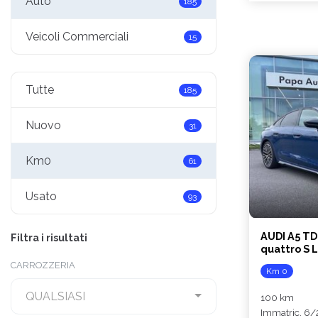
Auto
185
Veicoli Commerciali
15
Tutte
185
Nuovo
31
Km0
61
Usato
93
AUDI A5 TD
Filtra i risultati
quattro S L
CARROZZERIA
Km 0
QUALSIASI
100 km
Immatric. 6/