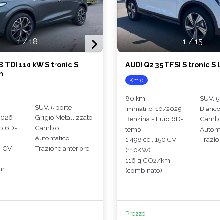
1
/
18
1
/
15
 TDI 110 kW S tronic S
AUDI Q2 35 TFSI S tronic S 
n
Km 0
80 km
SUV, 5
SUV, 5 porte
Immatric. 10/2025
Bianc
2026
Grigio Metallizzato
Benzina - Euro 6D-
Camb
ro 6D-
Cambio
temp
Autom
Automatico
1.498 cc , 150 CV
Trazio
0 CV
Trazione anteriore
(110KW)
116 g CO2/km
km
(combinato)
Prezzo