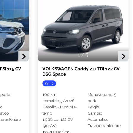
1
/
5
SI 115 CV
VOLKSWAGEN Caddy 2.0 TDI 122 CV
DSG Space
Km 0
 porte
100 km
Monovolume, 5
Immatric. 3/2026
porte
io
Gasolio - Euro 6D-
Grigio
atico
temp
Cambio
ne anteriore
1.968 cc , 122 CV
Automatico
(90KW)
Trazione anteriore
133 g CO2/km