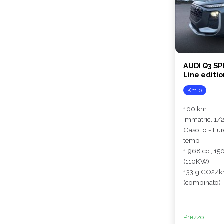
AUDI Q3 SPB
Line editio
Km 0
100 km
Immatric. 1/
Gasolio - Eu
temp
1.968 cc , 15
(110KW)
133 g CO2/
(combinato)
Prezzo