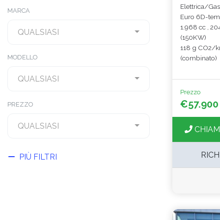
Elettrica/Gas
MARCA
Euro 6D-te
1.968 cc , 2
QUALSIASI
(150KW)
118 g CO2/
MODELLO
(combinato)
QUALSIASI
Prezzo
€57.900
PREZZO
QUALSIASI
CHIAM
RICH
PIÙ FILTRI