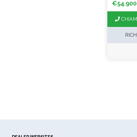
€54.900
CHIAM
RICH
DEALER WEBSITES