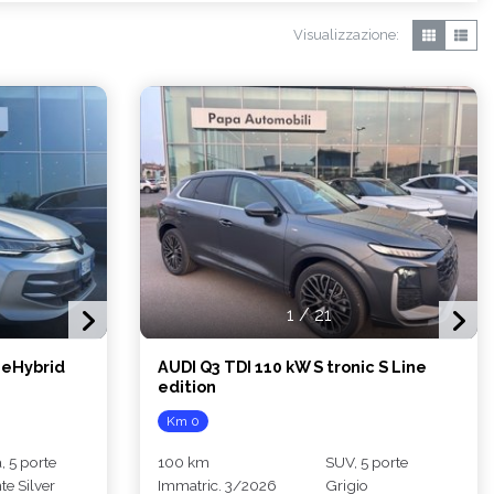
Visualizzazione:
1
/
21
 eHybrid
AUDI Q3 TDI 110 kW S tronic S Line
edition
Km 0
, 5 porte
100 km
SUV, 5 porte
e Silver
Immatric. 3/2026
Grigio