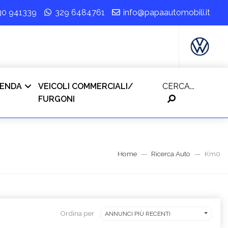
30 941339
329 6484761
info@papaautomobili.it
IENDA
VEICOLI COMMERCIALI/
CERCA...
FURGONI
Home
Ricerca Auto
Km0
Ordina per
ANNUNCI PIÙ RECENTI