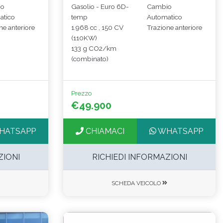
io
Gasolio - Euro 6D-
Cambio
atico
temp
Automatico
ne anteriore
1.968 cc , 150 CV
Trazione anteriore
(110KW)
133 g CO2/km
(combinato)
Prezzo
€49.900
HATSAPP
CHIAMACI
WHATSAPP
ZIONI
RICHIEDI INFORMAZIONI
SCHEDA VEICOLO