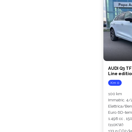
AUDI Q3 TF
Line editio
Km 0
100 km
Immatric. 4
Elettrica/Ben
Euro 6D-te
1.498 cc , 15
(110KW)
133 g CO2/