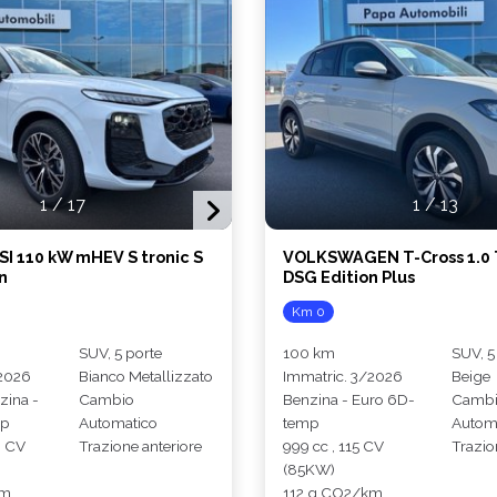
1
/
17
1
/
13
SI 110 kW mHEV S tronic S
VOLKSWAGEN T-Cross 1.0 T
n
DSG Edition Plus
Km 0
SUV, 5 porte
100 km
SUV, 5
/2026
Bianco Metallizzato
Immatric. 3/2026
Beige
zina -
Cambio
Benzina - Euro 6D-
Camb
mp
Automatico
temp
Autom
0 CV
Trazione anteriore
999 cc , 115 CV
Trazio
(85KW)
km
112 g CO2/km