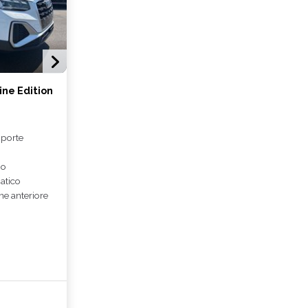
line Edition
 porte
o
io
atico
ne anteriore