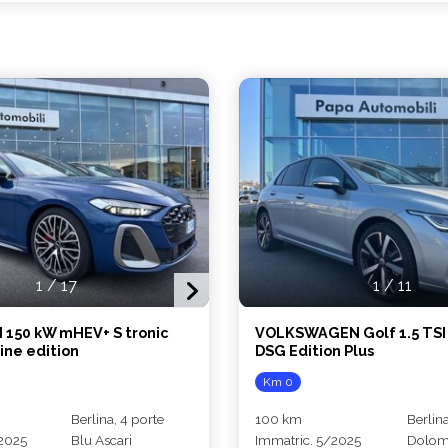
1
/
17
1
/
11
I 150 kW mHEV+ S tronic
VOLKSWAGEN Golf 1.5 TSI
ine edition
DSG Edition Plus
Km 0
Berlina, 4 porte
100 km
Berlina
2025
Blu Ascari
Immatric. 5/2025
Dolomt