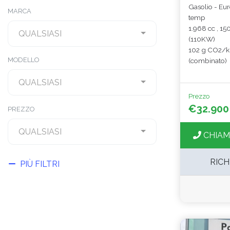
Gasolio - Eu
MARCA
temp
1.968 cc , 15
QUALSIASI
(110KW)
102 g CO2/
MODELLO
(combinato)
QUALSIASI
Prezzo
€32.900
PREZZO
QUALSIASI
CHIAM
RICH
PIÙ FILTRI