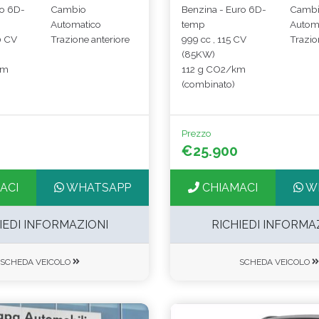
ro 6D-
Cambio
Benzina - Euro 6D-
Camb
Automatico
temp
Autom
0 CV
Trazione anteriore
999 cc , 115 CV
Trazio
(85KW)
km
112 g CO2/km
(combinato)
Prezzo
€25.900
ACI
WHATSAPP
CHIAMACI
W
IEDI INFORMAZIONI
RICHIEDI INFORMA
SCHEDA VEICOLO
SCHEDA VEICOLO