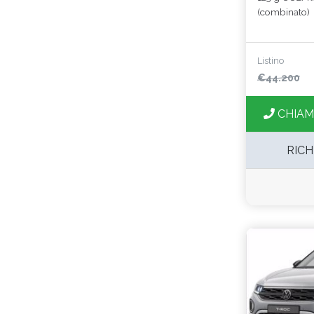
(combinato)
Listino
€44.200
CHIAM
RICH