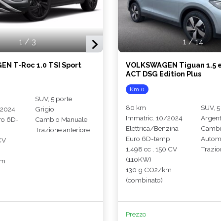
1
/
3
1
/
14
N T-Roc 1.0 TSI Sport
VOLKSWAGEN Tiguan 1.5 e
ACT DSG Edition Plus
Km 0
SUV, 5 porte
80 km
SUV, 5
/2024
Grigio
Immatric. 10/2024
Argen
ro 6D-
Cambio Manuale
Elettrica/Benzina -
Camb
Trazione anteriore
Euro 6D-temp
Autom
CV
1.498 cc , 150 CV
Trazio
(110KW)
km
130 g CO2/km
(combinato)
Prezzo