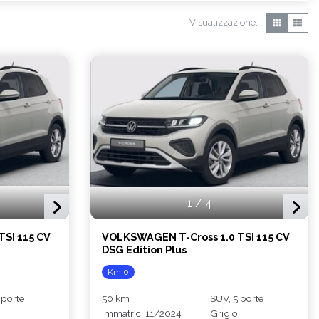
Visualizzazione:
1
/
4
SI 115 CV
VOLKSWAGEN T-Cross 1.0 TSI 115 CV
DSG Edition Plus
Km 0
 porte
50 km
SUV, 5 porte
Immatric. 11/2024
Grigio