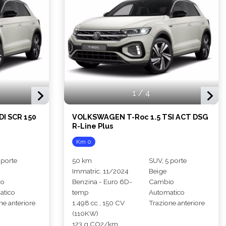
1
/
4
I SCR 150
VOLKSWAGEN T-Roc 1.5 TSI ACT DSG
R-Line Plus
Km 0
 porte
50 km
SUV, 5 porte
Immatric. 11/2024
Beige
io
Benzina - Euro 6D-
Cambio
atico
temp
Automatico
ne anteriore
1.498 cc , 150 CV
Trazione anteriore
(110KW)
123 g CO2/km