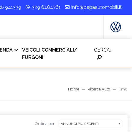
30 941339
329 6484761
info@papaautomobili.it
IENDA
VEICOLI COMMERCIALI/
CERCA...
FURGONI
Home
Ricerca Auto
Km0
Ordina per
ANNUNCI PIÙ RECENTI