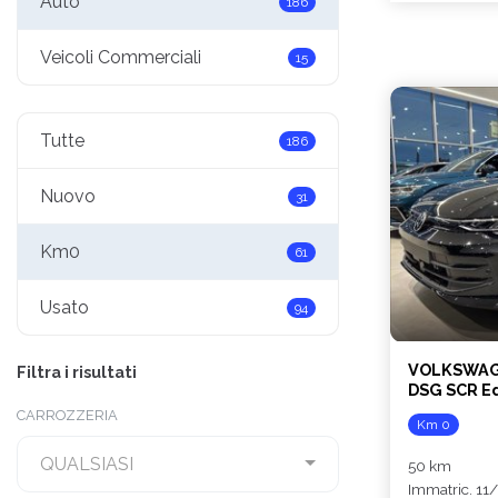
Auto
186
Veicoli Commerciali
15
Tutte
186
Nuovo
31
Km0
61
Usato
94
VOLKSWAGE
Filtra i risultati
DSG SCR Ed
CARROZZERIA
Km 0
QUALSIASI
50 km
Immatric. 11