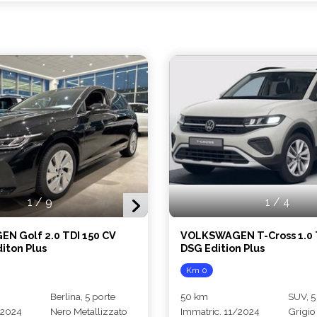
1
/
9
1
/
4
N Golf 2.0 TDI 150 CV
VOLKSWAGEN T-Cross 1.0 T
iton Plus
DSG Edition Plus
Km 0
Berlina, 5 porte
50 km
SUV, 5
/2024
Nero Metallizzato
Immatric. 11/2024
Grigio