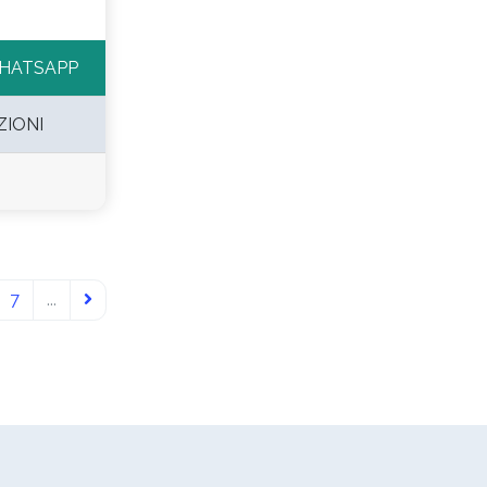
HATSAPP
ZIONI
7
...