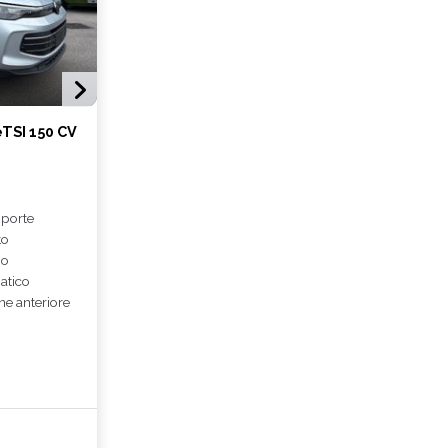
TSI 150 CV
 porte
to
io
atico
ne anteriore