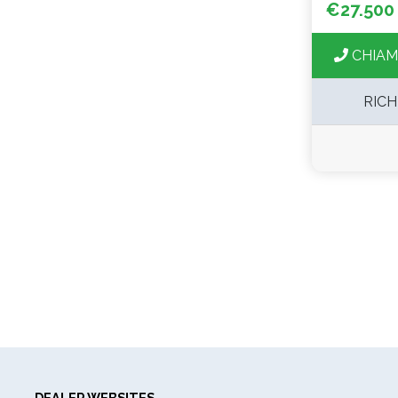
€27.500
CHIAM
RICH
DEALER WEBSITES