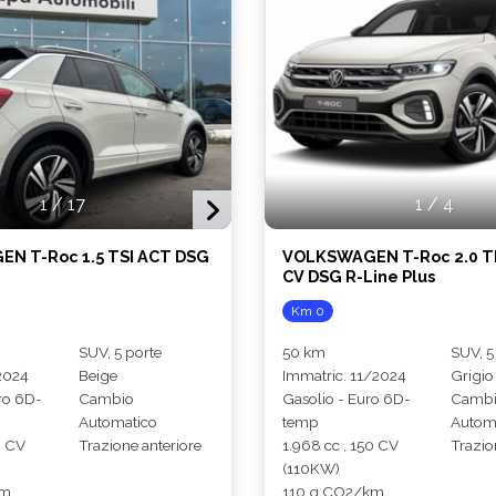
1
/
17
1
/
4
N T-Roc 1.5 TSI ACT DSG
VOLKSWAGEN T-Roc 2.0 TD
CV DSG R-Line Plus
Km 0
SUV, 5 porte
50 km
SUV, 5
2024
Beige
Immatric. 11/2024
Grigio
ro 6D-
Cambio
Gasolio - Euro 6D-
Camb
Automatico
temp
Autom
0 CV
Trazione anteriore
1.968 cc , 150 CV
Trazio
(110KW)
km
110 g CO2/km