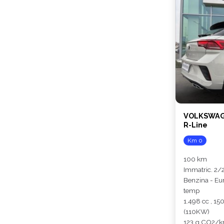
VOLKSWAGE
R-Line
Km 0
100 km
Immatric. 2/
Benzina - Eu
temp
1.498 cc , 15
(110KW)
123 g CO2/