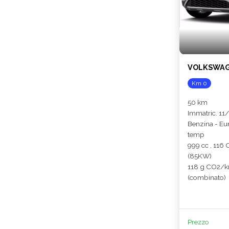
VOLKSWAGE
Km 0
50 km
Immatric. 11
Benzina - Eu
temp
999 cc , 116 
(85KW)
118 g CO2/
(combinato)
Prezzo