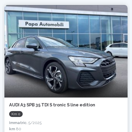
AUDI A3 SPB 35 TDI S tronic S line edition
Km 0
Immatric.
5/2025
km
80