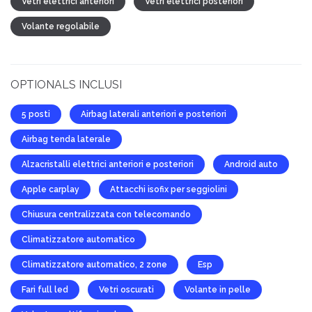
Vetri elettrici anteriori
Vetri elettrici posteriori
Volante regolabile
OPTIONALS INCLUSI
5 posti
Airbag laterali anteriori e posteriori
Airbag tenda laterale
Alzacristalli elettrici anteriori e posteriori
Android auto
Apple carplay
Attacchi isofix per seggiolini
Chiusura centralizzata con telecomando
Climatizzatore automatico
Climatizzatore automatico, 2 zone
Esp
Fari full led
Vetri oscurati
Volante in pelle