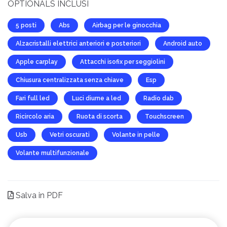
OPTIONALS INCLUSI
5 posti
Abs
Airbag per le ginocchia
Alzacristalli elettrici anteriori e posteriori
Android auto
Apple carplay
Attacchi isofix per seggiolini
Chiusura centralizzata senza chiave
Esp
Fari full led
Luci diurne a led
Radio dab
Ricircolo aria
Ruota di scorta
Touchscreen
Usb
Vetri oscurati
Volante in pelle
Volante multifunzionale
Salva in PDF