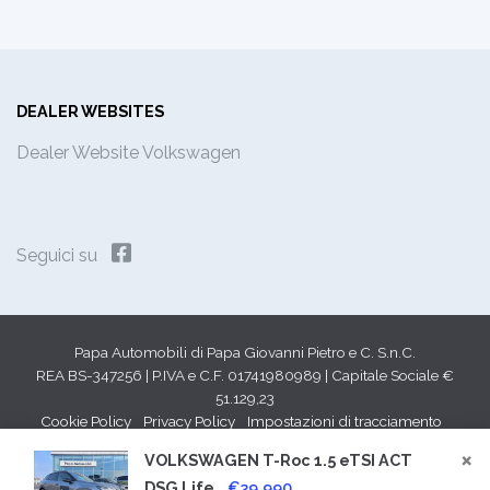
DEALER WEBSITES
Dealer Website Volkswagen
Seguici su
Papa Automobili di Papa Giovanni Pietro e C. S.n.C.
REA BS-347256 | P.IVA e C.F. 01741980989 | Capitale Sociale €
51.129,23
Cookie Policy
Privacy Policy
Impostazioni di tracciamento
×
VOLKSWAGEN T-Roc 1.5 eTSI ACT
DSG Life
€39.990