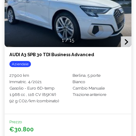
1
/
15
AUDI A3 SPB 30 TDI Business Advanced
Aziendale
27.900 km
Berlina, 5 porte
Immatric. 4/2021
Bianco
Gasolio - Euro 6D-temp
Cambio Manuale
1.968 cc , 116 CV (85KW)
Trazione anteriore
92 g CO2/km (combinato)
Prezzo
€30.800