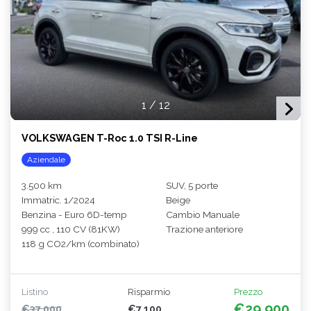
1
/
12
VOLKSWAGEN T-Roc 1.0 TSI R-Line
Aziendale
3.500 km
SUV, 5 porte
Immatric. 1/2024
Beige
Benzina - Euro 6D-temp
Cambio Manuale
999 cc , 110 CV (81KW)
Trazione anteriore
118 g CO2/km (combinato)
Listino
Risparmio
Prezzo
€29.900
€37.000
€7.100