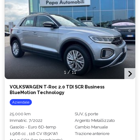
1
/
11
VOLKSWAGEN T-Roc 2.0 TDI SCR Business
BlueMotion Technology
Aziendale
25.000 km
SUV, 5 porte
Immatric. 7/2022
Argento Metallizzato
Gasolio - Euro 6D-temp
Cambio Manuale
1.968 cc , 116 CV (85KW)
Trazione anteriore