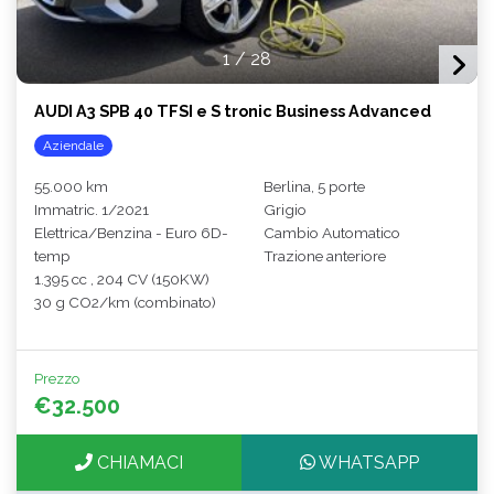
1
/
28
AUDI A3 SPB 40 TFSI e S tronic Business Advanced
Aziendale
55.000 km
Berlina, 5 porte
Immatric. 1/2021
Grigio
Elettrica/Benzina - Euro 6D-
Cambio Automatico
temp
Trazione anteriore
1.395 cc , 204 CV (150KW)
30 g CO2/km (combinato)
Prezzo
€32.500
CHIAMACI
WHATSAPP