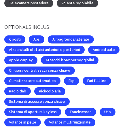
Telecamera posteriore
Volante regolabile
OPTIONALS INCLUSI
5 posti
Abs
Airbag tenda laterale
Alzacristalli elettrici anteriori e posteriori
Android auto
Apple carplay
Attacchi isofix per seggiolini
Chiusura centralizzata senza chiave
Climatizzatore automatico
Esp
Fari full led
Radio dab
Ricircolo aria
Sistema di accesso senza chiave
Sistema di apertura keyless
Touchscreen
Usb
Volante in pelle
Volante multifunzionale