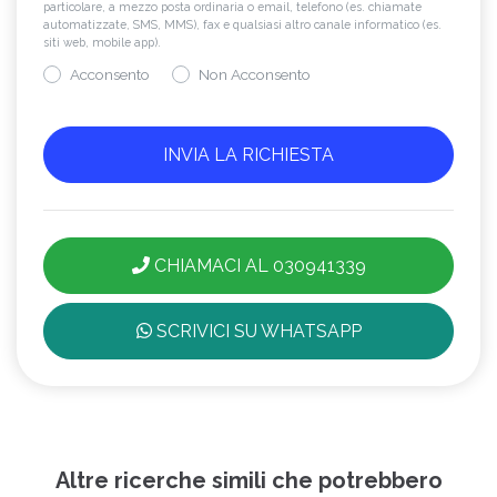
particolare, a mezzo posta ordinaria o email, telefono (es. chiamate
automatizzate, SMS, MMS), fax e qualsiasi altro canale informatico (es.
siti web, mobile app).
Acconsento
Non Acconsento
CHIAMACI AL 030941339
SCRIVICI SU WHATSAPP
Altre ricerche simili che potrebbero