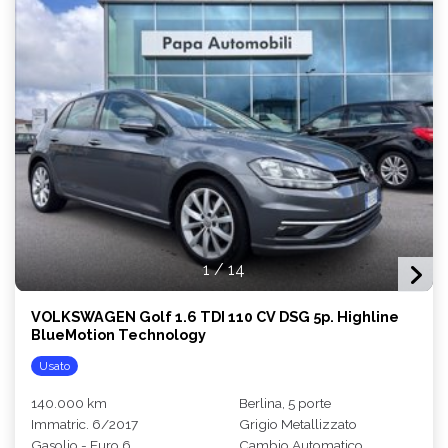
1
/
14
VOLKSWAGEN Golf 1.6 TDI 110 CV DSG 5p. Highline
BlueMotion Technology
Usato
140.000 km
Berlina, 5 porte
Immatric. 6/2017
Grigio Metallizzato
Gasolio - Euro 6
Cambio Automatico