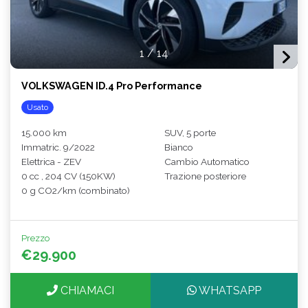
1
/
14
VOLKSWAGEN ID.4 Pro Performance
Usato
15.000 km
SUV, 5 porte
Immatric. 9/2022
Bianco
Elettrica - ZEV
Cambio Automatico
0 cc , 204 CV (150KW)
Trazione posteriore
0 g CO2/km (combinato)
Prezzo
€29.900
CHIAMACI
WHATSAPP