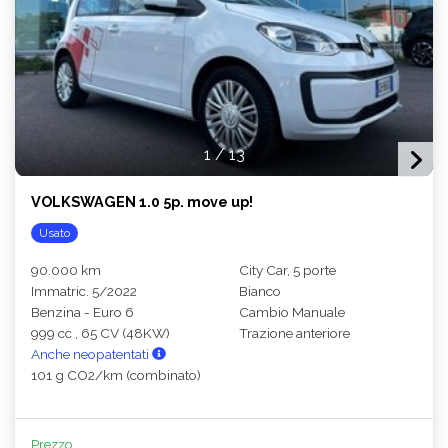
1
/
13
VOLKSWAGEN 1.0 5p. move up!
Usato
90.000 km
City Car, 5 porte
Immatric. 5/2022
Bianco
Benzina - Euro 6
Cambio Manuale
999 cc , 65 CV (48KW)
Trazione anteriore
Anche neopatentati
101 g CO2/km (combinato)
Prezzo