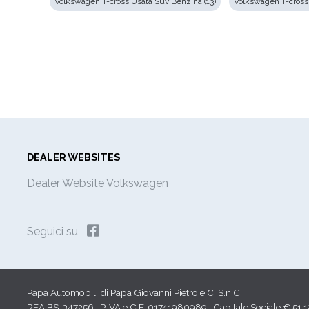
Volkswagen T-cross Usata Suv Benzina (13)
Volkswagen T-cross 
DEALER WEBSITES
Dealer Website Volkswagen
Seguici su
Papa Automobili di Papa Giovanni Pietro e C. S.n.C.
REA BS-347256 | P.IVA e C.F. 01741980989 | Capitale Sociale € 51.1