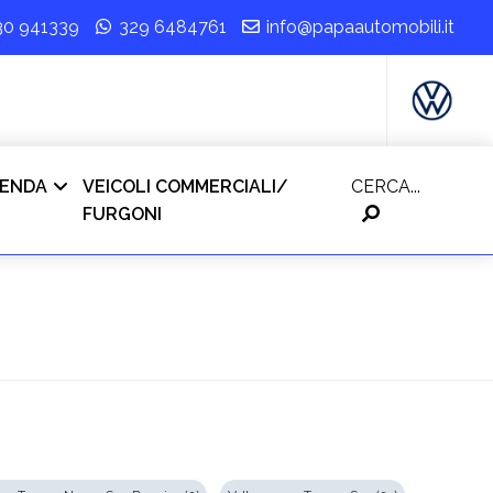
30 941339
329 6484761
info@papaautomobili.it
IENDA
VEICOLI COMMERCIALI/
CERCA...
FURGONI