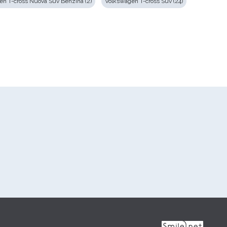
n T-cross Nuova Suv Benzina (2)
Volkswagen T-cross Suv (24)