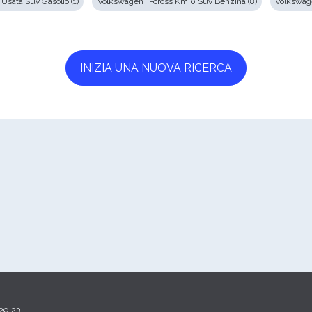
Usata Suv Gasolio (1)
Volkswagen T-cross Km 0 Suv Benzina (8)
Volkswage
INIZIA UNA NUOVA RICERCA
29,23