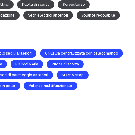
ttrici
Ruota di scorta
Servosterzo
igazione
Vetri elettrici anteriori
Volante regolabile
lo sedili anteriori
Chiusura centralizzata con telecomando
na
Ricircolo aria
Ruota di scorta
sori di parcheggio anteriori
Start & stop
 in pelle
Volante multifunzionale