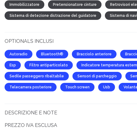
Immobilizzatore
Pretensionatore cinture
Retrovisori ele
Sistema di detezione distrazione del guidatore
Sistema di nav
OPTIONALS INCLUSI
Autoradio
Bluetooth®
Bracciolo anteriore
Braccio
Esp
Filtro antiparticolato
Indicatore temperatura ester
Sedile passeggero ribaltabile
Sensori di parcheggio
Sen
Telecamera posteriore
Touch screen
Usb
Volante
DESCRIZIONE E NOTE
PREZZO IVA ESCLUSA