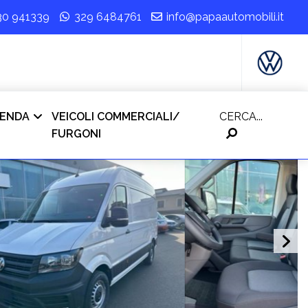
30 941339
329 6484761
info@papaautomobili.it
IENDA
VEICOLI COMMERCIALI/
CERCA...
FURGONI