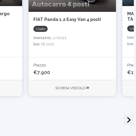
Cargo
MAN
TA 
FIAT Panda 1.2 Easy Van 4 posti
Usa
Usato
Imma
Immatric.
2/2021
km
9
km
78.000
Prezzo
Prez
€7.900
€17
SCHEDA VEICOLO