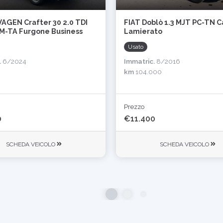
GEN Crafter 30 2.0 TDI
FIAT Doblò 1.3 MJT PC-TN 
M-TA Furgone Business
Lamierato
Usato
.
6/2024
Immatric.
8/2016
km
104.000
Prezzo
0
€11.400
SCHEDA VEICOLO
SCHEDA VEICOLO