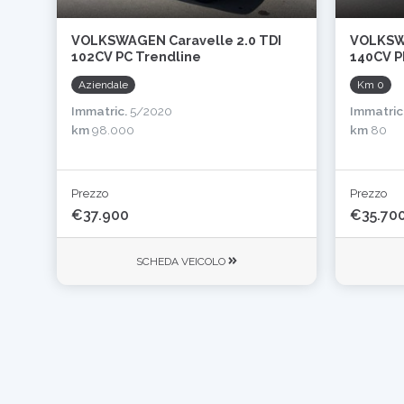
VOLKSWAGEN Caravelle 2.0 TDI
VOLKSWA
102CV PC Trendline
140CV P
Aziendale
Km 0
Immatric.
5/2020
Immatric
km
98.000
km
80
Prezzo
Prezzo
€37.900
€35.70
SCHEDA VEICOLO