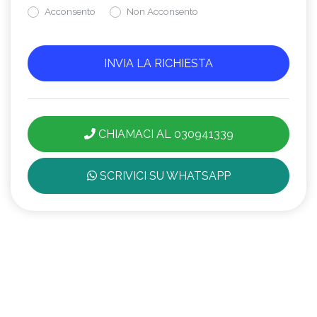
Acconsento
Non Acconsento
CHIAMACI AL 030941339
SCRIVICI SU WHATSAPP