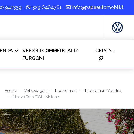
30 941339
329 6484761
info@papaautomobili.it
IENDA
VEICOLI COMMERCIALI/
CERCA...
FURGONI
Home
Volkswagen
Promozioni
Promozioni Vendita
Nuova Polo TGI - Metano