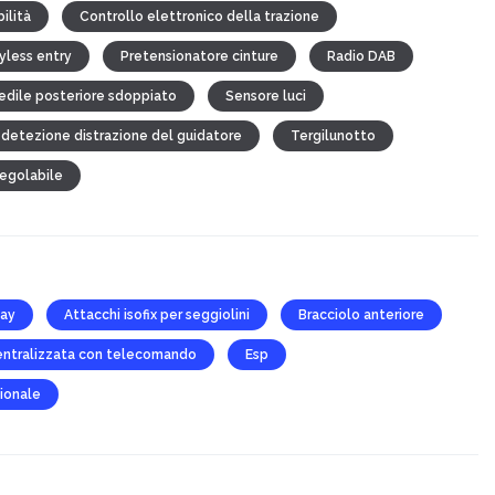
ilità
Controllo elettronico della trazione
yless entry
Pretensionatore cinture
Radio DAB
edile posteriore sdoppiato
Sensore luci
 detezione distrazione del guidatore
Tergilunotto
regolabile
lay
Attacchi isofix per seggiolini
Bracciolo anteriore
entralizzata con telecomando
Esp
ionale