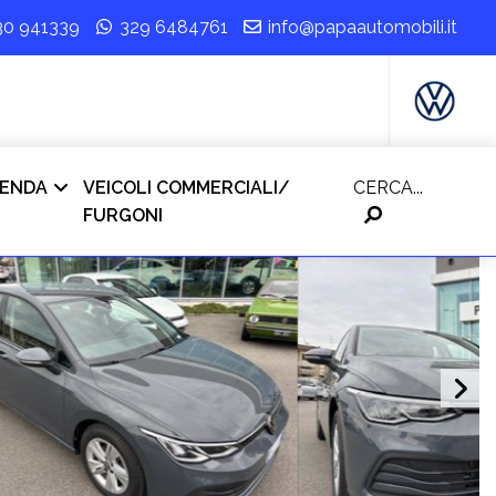
30 941339
329 6484761
info@papaautomobili.it
IENDA
VEICOLI COMMERCIALI/
CERCA...
FURGONI