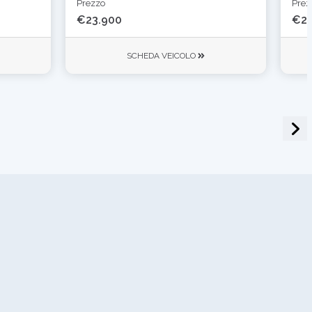
Prezzo
Prez
€23.900
€20
SCHEDA VEICOLO