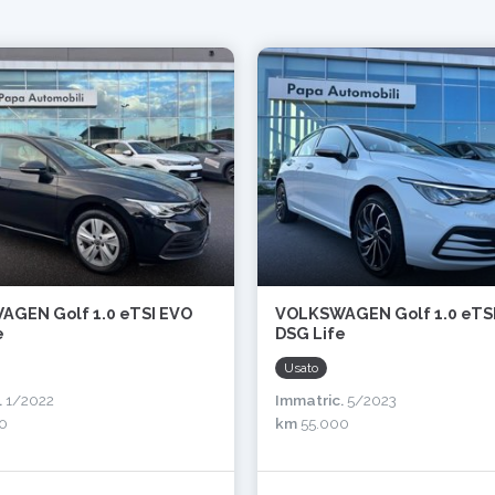
GEN Golf 1.0 eTSI EVO
VOLKSWAGEN Golf 1.0 eTS
e
DSG Life
Usato
.
1/2022
Immatric.
5/2023
0
km
55.000