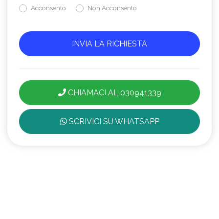
Acconsento
Non Acconsento
CHIAMACI AL 030941339
SCRIVICI SU WHATSAPP