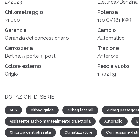
2/2023
Elettrica/Benzina
Chilometraggio
Potenza
31.000
110 CV (81 kW)
Garanzia
Cambio
Garanzia del concessionario
Automatico
Carrozzeria
Trazione
Berlina, 5 porte, 5 posti
Anteriore
Colore esterno
Peso a vuoto
Grigio
1.302 kg
DOTAZIONI DI SERIE
ABS
Airbag guida
Airbag laterali
Airbag passegge
Assistente attivo mantenimento traiettoria
Autoradio
B
Chiusura centralizzata
Climatizzatore
Connessione dati