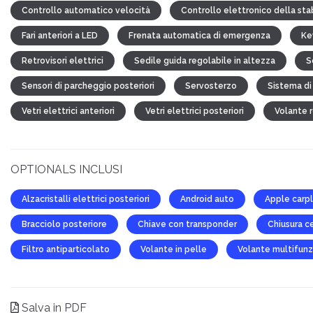
Controllo automatico velocità
Controllo elettronico della stab
Fari anteriori a LED
Frenata automatica di emergenza
Ke
Retrovisori elettrici
Sedile guida regolabile in altezza
S
Sensori di parcheggio posteriori
Servosterzo
Sistema di
Vetri elettrici anteriori
Vetri elettrici posteriori
Volante 
OPTIONALS INCLUSI
Alzacristalli elettrici posteriori
Android auto
Apple carp
Bracciolo posteriore
Chiave con transponder
Chiusura c
Filtro antiparticolato
Volante in pelle
Volante multifunz
Salva in PDF