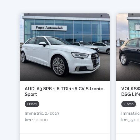
AUDI A3 SPB 1.6 TDI 116 CV S tronic
VOLKSWA
Sport
DSG Lif
Usato
Usato
Immatric.
2/2019
Immatric
km
110.000
km
35.00