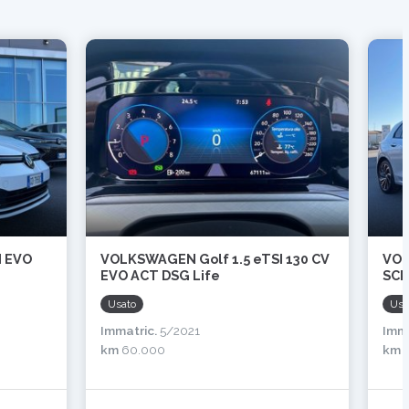
I EVO
VOLKSWAGEN Golf 1.5 eTSI 130 CV
VOL
EVO ACT DSG Life
SCR
Usato
Usa
Immatric.
5/2021
Imma
km
60.000
km
6