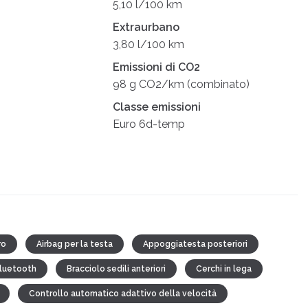
5,10 l/100 km
Extraurbano
3,80 l/100 km
Emissioni di CO2
98 g CO2/km (combinato)
Classe emissioni
Euro 6d-temp
ro
Airbag per la testa
Appoggiatesta posteriori
luetooth
Bracciolo sedili anteriori
Cerchi in lega
Controllo automatico adattivo della velocità