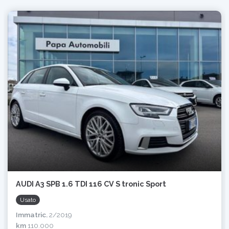
AUDI A3 SPB 1.6 TDI 116 CV S tronic Sport
Usato
Immatric.
2/2019
km
110.000