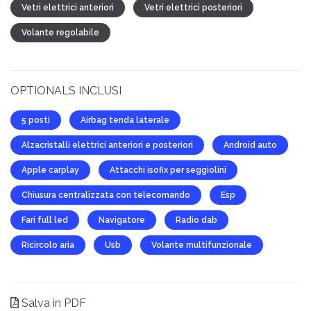
Vetri elettrici anteriori
Vetri elettrici posteriori
Volante regolabile
OPTIONALS INCLUSI
5 posti
Airbag tenda laterale
Alzacristalli elettrici anteriori e posteriori
Android auto
Apple carplay
Attacchi isofix per seggiolini
Chiusura centralizzata con telecomando
Esp
Fari full led
Navigatore
Radio dab
Ricircolo aria
Usb
Volante multifunzionale
Salva in PDF