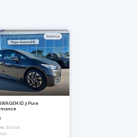
Elettrica
WAGEN ID.3 Pure
rmance
ic.
6/2021
000