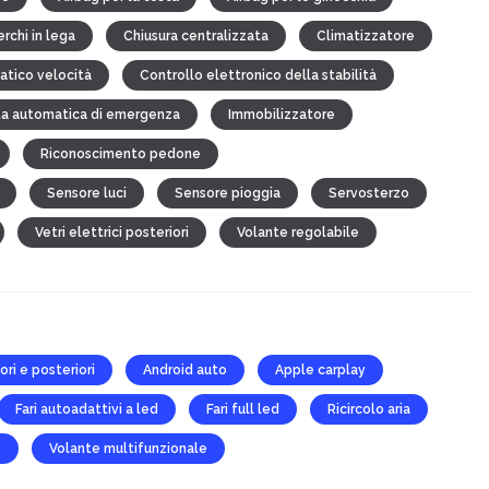
rchi in lega
Chiusura centralizzata
Climatizzatore
atico velocità
Controllo elettronico della stabilità
ta automatica di emergenza
Immobilizzatore
Riconoscimento pedone
Sensore luci
Sensore pioggia
Servosterzo
Vetri elettrici posteriori
Volante regolabile
iori e posteriori
Android auto
Apple carplay
Fari autoadattivi a led
Fari full led
Ricircolo aria
e
Volante multifunzionale