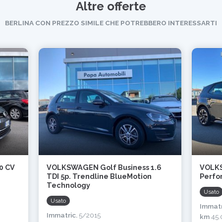
Altre offerte
BERLINA CON PREZZO SIMILE CHE POTREBBERO INTERESSARTI
0 CV
VOLKSWAGEN Golf Business 1.6
VOLKS
TDI 5p. Trendline BlueMotion
Perfo
Technology
Usato
Usato
Immatr
Immatric.
5/2015
km
45.