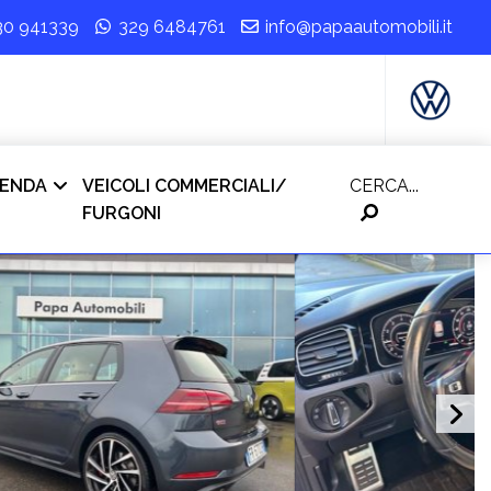
30 941339
329 6484761
info@papaautomobili.it
IENDA
VEICOLI COMMERCIALI/
CERCA...
FURGONI