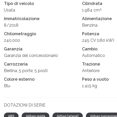
Tipo di veicolo
Cilindrata
3
Usata
1.984 cm
Immatricolazione
Alimentazione
8/2018
Benzina
Chilometraggio
Potenza
240.000
245 CV (180 kW)
Garanzia
Cambio
Garanzia del concessionario
Automatico
Carrozzeria
Trazione
Berlina, 5 porte, 5 posti
Anteriore
Colore esterno
Peso a vuoto
Blu
1.415 kg
DOTAZIONI DI SERIE
ABS
Airbag guida
Airbag laterali
Airbag passegge