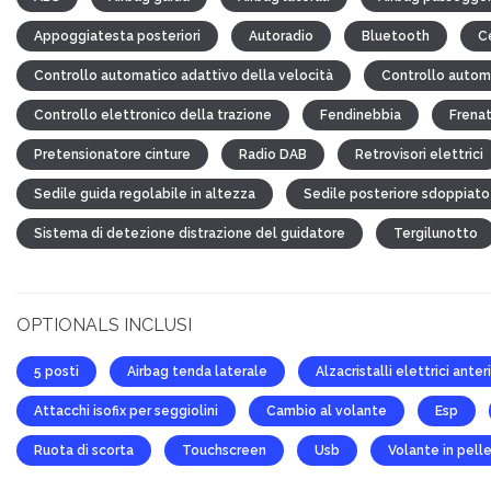
Appoggiatesta posteriori
Autoradio
Bluetooth
Ce
Controllo automatico adattivo della velocità
Controllo autom
Controllo elettronico della trazione
Fendinebbia
Frena
Pretensionatore cinture
Radio DAB
Retrovisori elettrici
Sedile guida regolabile in altezza
Sedile posteriore sdoppiato
Sistema di detezione distrazione del guidatore
Tergilunotto
OPTIONALS INCLUSI
5 posti
Airbag tenda laterale
Alzacristalli elettrici anter
Attacchi isofix per seggiolini
Cambio al volante
Esp
Ruota di scorta
Touchscreen
Usb
Volante in pell