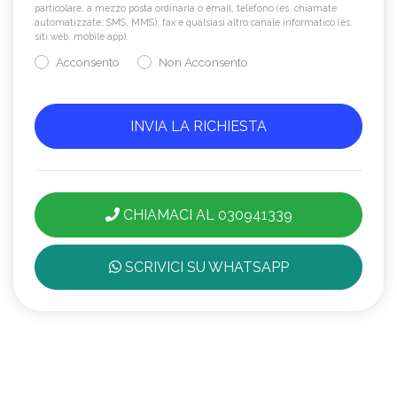
particolare, a mezzo posta ordinaria o email, telefono (es. chiamate
automatizzate, SMS, MMS), fax e qualsiasi altro canale informatico (es.
siti web, mobile app).
Acconsento
Non Acconsento
CHIAMACI AL 030941339
SCRIVICI SU WHATSAPP